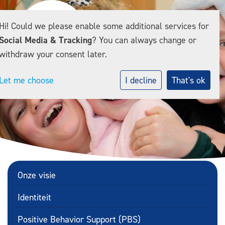
Hi! Could we please enable some additional services for
Social Media & Tracking
? You can always change or
withdraw your consent later.
Let me choose
I decline
That's ok
Onze visie
Identiteit
Positive Behavior Support (PBS)