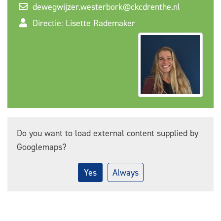
dewegwijzer.westerbork@ckcdrenthe.nl
Directie: Lisette Rademaker
Do you want to load external content supplied by
Googlemaps
?
Yes
Always